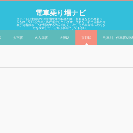
電車乗り場ナビ
当サイトは主要駅での普通電車や特急列車・新幹線などの発着ホー
ムを探している方のために運営しています。慣れない駅で目的の電
車が何番線ホームに到着するのか知りたい方、その乗り場への行き
方を検索している方は参考にして下さい。
駅
大宮駅
名古屋駅
大阪駅
京都駅
列車別、停車駅&発