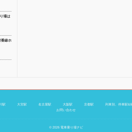
乗り場は
何番線ホ
川駅
大宮駅
名古屋駅
大阪駅
京都駅
列車別、停車駅&
お問い合わせ
© 2026
電車乗り場ナビ