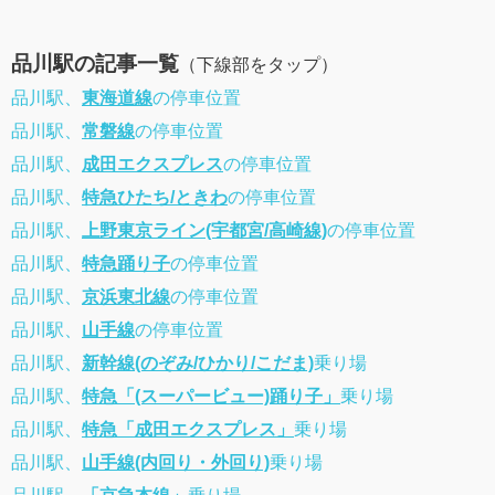
品川駅の記事一覧
（下線部をタップ）
品川駅、
東海道線
の停車位置
品川駅、
常磐線
の停車位置
品川駅、
成田エクスプレス
の停車位置
品川駅、
特急ひたち/ときわ
の停車位置
品川駅、
上野東京ライン(宇都宮/高崎線)
の停車位置
品川駅、
特急踊り子
の停車位置
品川駅、
京浜東北線
の停車位置
品川駅、
山手線
の停車位置
品川駅、
新幹線(のぞみ/ひかり/こだま)
乗り場
品川駅、
特急「(スーパービュー)踊り子」
乗り場
品川駅、
特急「成田エクスプレス」
乗り場
品川駅、
山手線(内回り・外回り)
乗り場