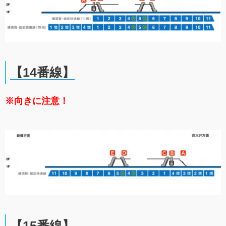
【14
番線】
※向きに注意！
【15
番線】