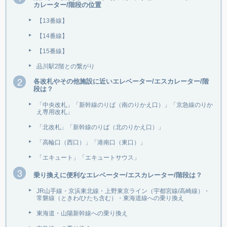
カレーター/階段の位置
【13番線】
【14番線】
【15番線】
品川駅2階との繋がり
各改札やその他施設に近いエレベーター/エスカレーター/階
段は？
「中央改札」「新幹線のりば（南のりかえ口）」「京急線のりか
え専用改札」
「北改札」「新幹線のりば（北のりかえ口）」
「高輪口（西口）」「港南口（東口）」
「エキュート」「エキュートサウス」
乗り換えに便利なエレベーター/エスカレーター/階段は？
JR山手線・京浜東北線・上野東京ライン（宇都宮線/高崎線）・
常磐線（ときわ/ひたち含む）・東海道線への乗り換え
東海道・山陽新幹線への乗り換え