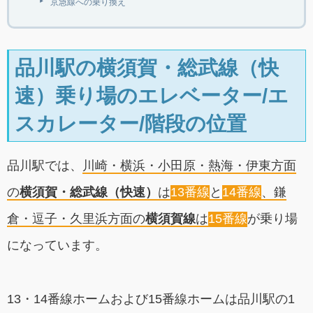
京急線への乗り換え
品川駅の横須賀・総武線（快
速）乗り場のエレベーター/エ
スカレーター/階段の位置
品川駅では、
川崎・横浜・小田原・熱海・伊東方面
の
横須賀・総武線（快速）
は
13番線
と
14番線
、鎌
倉・逗子・久里浜方面の
横須賀線
は
15番線
が乗り場
になっています。
13・14番線ホームおよび15番線ホームは品川駅の1