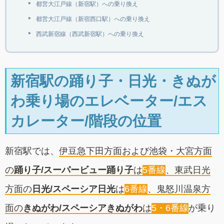
都営大江戸線（新宿駅）への乗り換え
都営大江戸線（新宿西口駅）への乗り換え
西武新宿線（西武新宿駅）への乗り換え
新宿駅の踊り子・日光・きぬが
わ乗り場のエレベーター/エス
カレーター/階段の位置
新宿駅では、
伊豆急下田方面および池袋・大宮方面
の
踊り子/スーパービュー踊り子
は
5番線
、東武日光
方面の
日光/スペーシア日光
は
6番線
、鬼怒川温泉方
面の
きぬがわ/スペーシアきぬがわ
は
5・6番線
が乗り