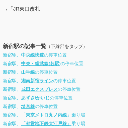
→「JR東口改札」
新宿駅の記事一覧
（下線部をタップ）
新宿駅、
中央線快速
の停車位置
新宿駅、
中央・総武線(各駅)
の停車位置
新宿駅、
山手線
の停車位置
新宿駅、
湘南新宿ライン
の停車位置
新宿駅、
成田エクスプレス
の停車位置
新宿駅、
あずさ/かいじ
の停車位置
新宿駅、
埼京線
の停車位置
新宿駅、
「東京メトロ丸ノ内線」
乗り場
新宿駅、
「都営地下鉄大江戸線」
乗り場