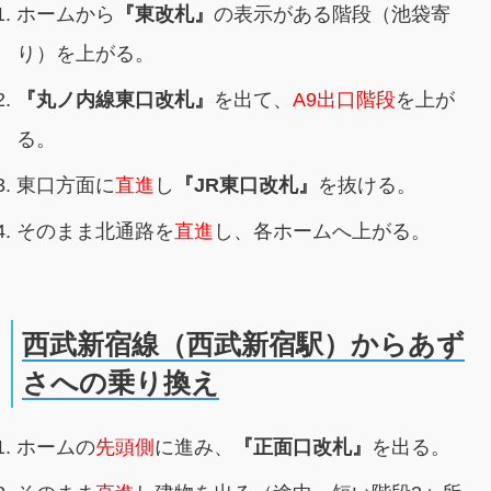
ホームから
『東改札』
の表示がある階段（池袋寄
り）を上がる。
『丸ノ内線東口改札』
を出て、
A9出口階段
を上が
る。
東口方面に
直進
し
『JR東口改札』
を抜ける。
そのまま北通路を
直進
し、各ホームへ上がる。
西武新宿線（西武新宿駅）からあず
さへの乗り換え
ホームの
先頭側
に進み、
『正面口改札』
を出る。