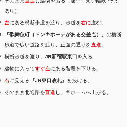
そのまま
直進
し建物を出る（途中、短い階段2ヶ所
あり）
左
にある横断歩道を渡り、歩道を
右に
進む。
『歌舞伎町（ドンキホーテがある交差点）』
の横断
歩道で広い道路を渡り、正面の通りを
直進
。
横断歩道を渡り、
JR新宿駅東口
を入る。
建物に入って
すぐ左
にある階段を下りる。
右
に見える
『JR東口改札』
を抜ける。
そのまま北通路を
直進
し、各ホームへ上がる。