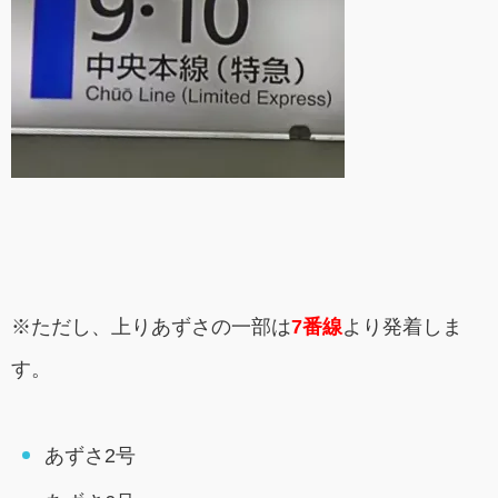
※ただし、上りあずさの一部は
7番線
より発着しま
す。
あずさ2号