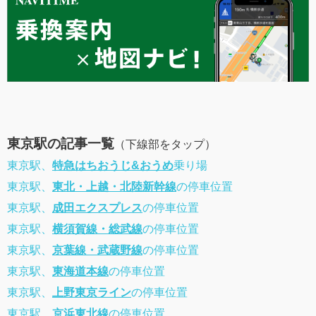
東京駅の記事一覧
（下線部をタップ）
東京駅、
特急はちおうじ&おうめ
乗り場
東京駅、
東北・上越・北陸新幹線
の停車位置
東京駅、
成田エクスプレス
の停車位置
東京駅、
横須賀線・総武線
の停車位置
東京駅、
京葉線・武蔵野線
の停車位置
東京駅、
東海道本線
の停車位置
東京駅、
上野東京ライン
の停車位置
東京駅、
京浜東北線
の停車位置